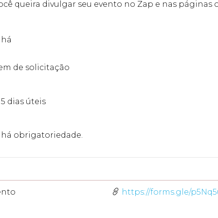
ocê queira divulgar seu evento no Zap e nas páginas ofi
 há
m de solicitação
15 dias úteis
há obrigatoriedade.
ento
https://forms.gle/p5N