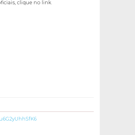
ciais, clique no link.
q5u6G2yUhhSfK6