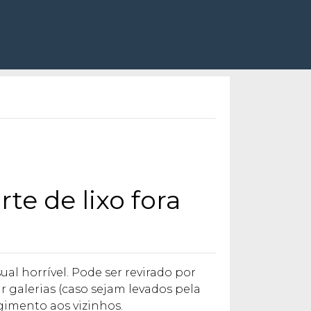
te de lixo fora
al horrível. Pode ser revirado por
r galerias (caso sejam levados pela
imento aos vizinhos.