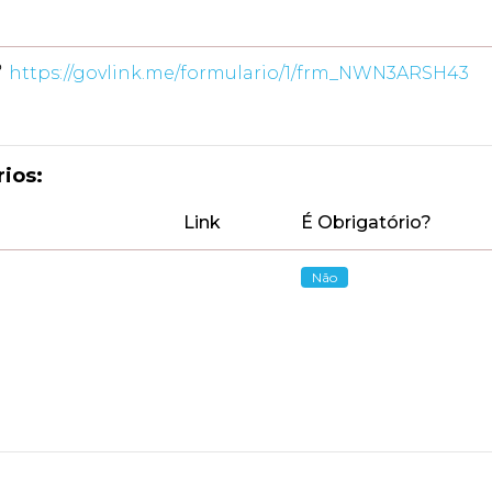
https://govlink.me/formulario/1/frm_NWN3ARSH43
ios:
Link
É Obrigatório?
Não